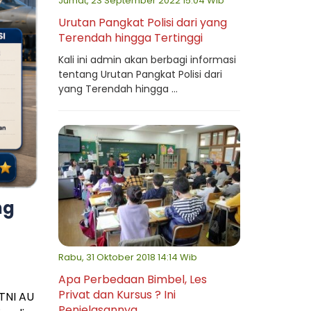
Jumat, 23 September 2022 15:04 Wib
Urutan Pangkat Polisi dari yang
Terendah hingga Tertinggi
Kali ini admin akan berbagi informasi
tentang Urutan Pangkat Polisi dari
yang Terendah hingga ...
ng
Rabu, 31 Oktober 2018 14:14 Wib
Apa Perbedaan Bimbel, Les
Privat dan Kursus ? Ini
 TNI AU
Penjelasannya