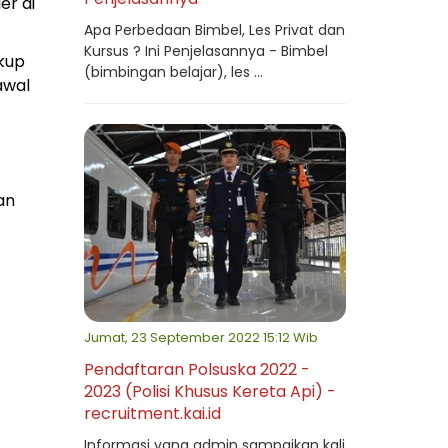
er di
Apa Perbedaan Bimbel, Les Privat dan
Kursus ? Ini Penjelasannya - Bimbel
kup
(bimbingan belajar), les ...
awal
an
Jumat, 23 September 2022 15:12 Wib
Pendaftaran Polsuska 2022 -
2023 (Polisi Khusus Kereta Api) -
recruitment.kai.id
Informasi yang admin sampaikan kali