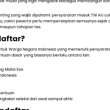
anak muda yang ingin mengabdi sekaligus membangun kari
nting yang wajib dipahami: persyaratan masuk TNI AU cu
 itu, calon peserta perlu mempersiapkan semuanya sejak 
as maupun tahapan tes.
daftar?
untuk Warga Negara Indonesia yang memenuhi persyarat
tuan dasar yang biasanya berlaku antara lain:
ng Maha Esa
Indonesia
etentuan
ngkaian seleksi dari awal sampai akhir.