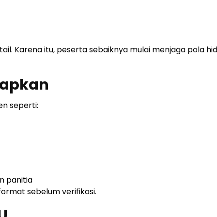
il. Karena itu, peserta sebaiknya mulai menjaga pola hi
siapkan
n seperti:
n panitia
format sebelum verifikasi.
U