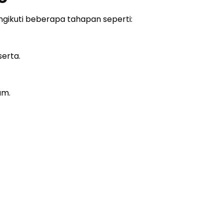
engikuti beberapa tahapan seperti:
erta.
um.