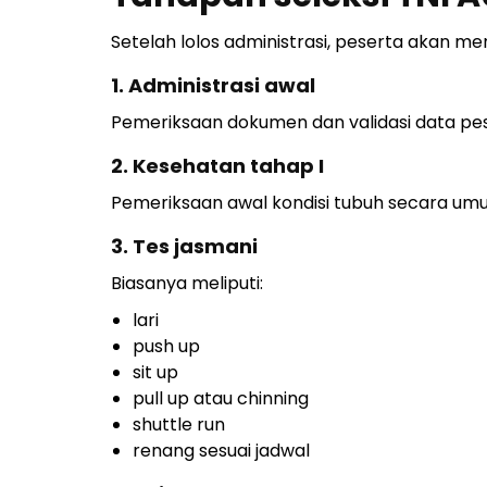
Setelah lolos administrasi, peserta akan m
1. Administrasi awal
Pemeriksaan dokumen dan validasi data pes
2. Kesehatan tahap I
Pemeriksaan awal kondisi tubuh secara um
3. Tes jasmani
Biasanya meliputi:
lari
push up
sit up
pull up atau chinning
shuttle run
renang sesuai jadwal