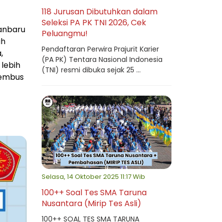
118 Jurusan Dibutuhkan dalam
Seleksi PA PK TNI 2026, Cek
kanbaru
Peluangmu!
ah
Pendaftaran Perwira Prajurit Karier
,
(PA PK) Tentara Nasional Indonesia
lebih
(TNI) resmi dibuka sejak 25 ...
nembus
Selasa, 14 Oktober 2025 11:17 Wib
100++ Soal Tes SMA Taruna
Nusantara (Mirip Tes Asli)
100++ SOAL TES SMA TARUNA