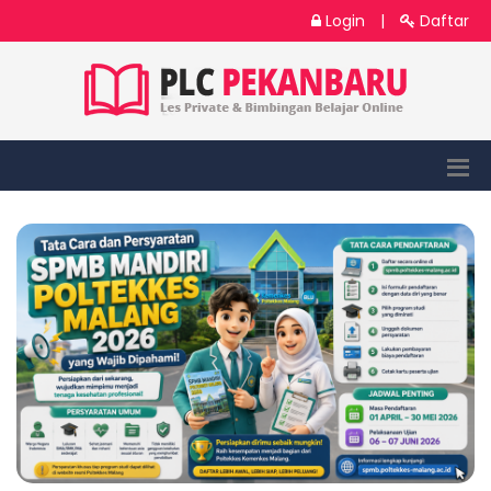
Login
|
Daftar