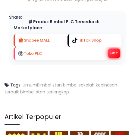
Share:
🛒 Produk Bimbel PLC Tersedia di
Marketplace
Shopee MALL
TikTok Shop
Toko PLC
HOT
Tags:
Umum
Bimbel stan
bimbel sekolah kedinasan
terbaik
bimbel stan terlengkap
Artikel Terpopuler