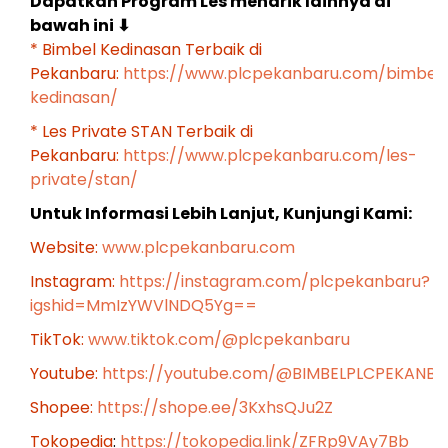
Dapatkan Program Les menarik lainnya di
bawah ini
⬇
* Bimbel Kedinasan Terbaik di
Pekanbaru:
https://www.plcpekanbaru.com/bimbel
kedinasan/
* Les Private STAN Terbaik di
Pekanbaru:
https://www.plcpekanbaru.com/les-
private/stan/
Untuk Informasi Lebih Lanjut, Kunjungi Kami:
Website:
www.plcpekanbaru.com
Instagram:
https://instagram.com/plcpekanbaru?
igshid=MmIzYWVlNDQ5Yg==
TikTok:
www.tiktok.com/@plcpekanbaru
Youtube:
https://youtube.com/@BIMBELPLCPEKANB
Shopee:
https://shope.ee/3KxhsQJu2Z
Tokopedia
:
https://tokopedia.link/ZFRp9VAy7Bb