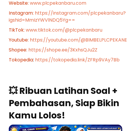
Website:
www.plcpekanbaru.com
Instagram:
https://instagram.com/plcpekanbaru?
igshid=MmIzYWVlNDQ5Yg==
TikTok:
www.tiktok.com/@plcpekanbaru
Youtube:
https://youtube.com/@BIMBELPLCPEKANB
Shopee:
https://shope.ee/3KxhsQJu2Z
Tokopedia
:
https://tokopedia.link/ZFRp9VAy7Bb
💥 Ribuan Latihan Soal +
Pembahasan, Siap Bikin
Kamu Lolos!