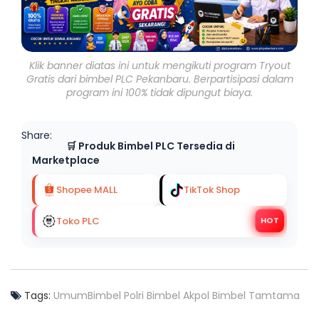
Klik banner diatas ini untuk mengikuti program Tryout
Gratis dari bimbel PLC Pekanbaru. Berpartisipasi dalam
program ini 100% tidak dipungut biaya.
Share:
🛒 Produk Bimbel PLC Tersedia di
Marketplace
Shopee MALL
TikTok Shop
Toko PLC
HOT
Tags:
Umum
Bimbel Polri
Bimbel Akpol
Bimbel Tamtama