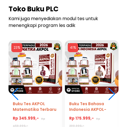
Toko Buku PLC
Kami juga menyediakan modul tes untuk
menengkapi program les adik
23%
41%
Buku Tes AKPOL
Buku Tes Bahasa
Matematika Terbaru
Indonesia AKPOL-
Auto Lulus Persiapan
Materi dan Bank Soal
Rp 345.999,-
Rp 175.999,-
Rp
Rp
POLRI 2026
Tes Bahasa
Indonesia Akpol
450.000,-
300.000,-