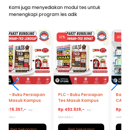
Kami juga menyediakan modul tes untuk
menengkapi program les adik
10%
40%
PLC - Buku Persiapan
Bank Soal Simulasi
Tes Masuk Kampus
CAT BKN Untuk
UNHAN+TKD Hemat
Kedinasan, CPNS,
Rp 492.929,-
Rp 269.500,-
Rp
Rp
PPPK 2026/2027
550.000,-
450.000,-
Beli Sekarang
Beli Sekarang