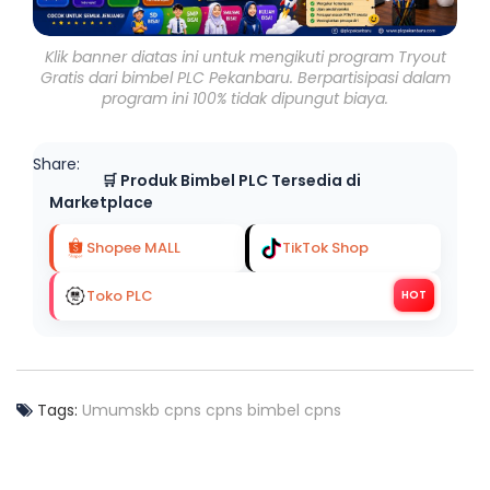
Klik banner diatas ini untuk mengikuti program Tryout
Gratis dari bimbel PLC Pekanbaru. Berpartisipasi dalam
program ini 100% tidak dipungut biaya.
Share:
🛒 Produk Bimbel PLC Tersedia di
Marketplace
Shopee MALL
TikTok Shop
Toko PLC
HOT
Tags:
Umum
skb cpns
cpns
bimbel cpns