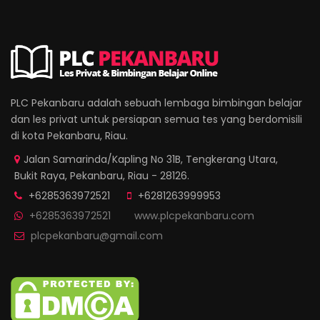
PLC Pekanbaru adalah sebuah lembaga bimbingan belajar
dan les privat untuk persiapan semua tes yang berdomisili
di kota Pekanbaru, Riau.
Jalan Samarinda/Kapling No 31B, Tengkerang Utara,
Bukit Raya, Pekanbaru, Riau - 28126.
+6285363972521
+6281263999953
+6285363972521
www.plcpekanbaru.com
plcpekanbaru@gmail.com