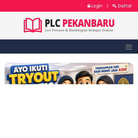
Login
|
Daftar