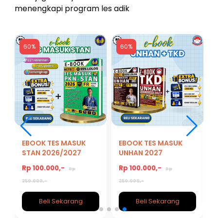
menengkapi program les adik
60%
60%
6
EBOOK TES MASUK
EBOOK TES MASUK
STAN 2026/2027
UNHAN 2027
Rp 100.000,-
Rp 100.000,-
Rp
Rp
250.000,-
250.000,-
Beli Sekarang
Beli Sekarang