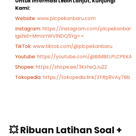
Untuk Informasi Lebih Lanjut, Kunjungi
Kami:
Website:
www.plcpekanbaru.com
Instagram:
https://instagram.com/plcpekanbaru
igshid=MmIzYWVlNDQ5Yg==
TikTok:
www.tiktok.com/@plcpekanbaru
Youtube:
https://youtube.com/@BIMBELPLCPEKA
Shopee:
https://shope.ee/3KxhsQJu2Z
Tokopedia
:
https://tokopedia.link/ZFRp9VAy7Bb
💥 Ribuan Latihan Soal +