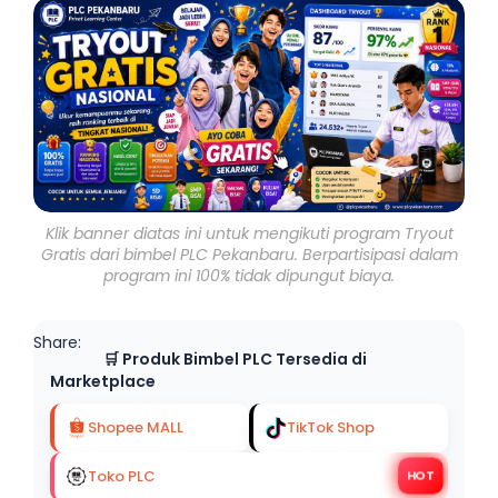
Klik banner diatas ini untuk mengikuti program Tryout
Gratis dari bimbel PLC Pekanbaru. Berpartisipasi dalam
program ini 100% tidak dipungut biaya.
Share:
🛒 Produk Bimbel PLC Tersedia di
Marketplace
Shopee MALL
TikTok Shop
Toko PLC
HOT