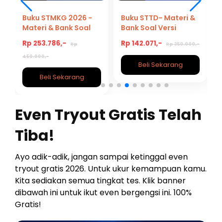
Buku STMKG 2026 -
Buku STTD- Materi &
Materi & Bank Soal
Bank Soal Versi
s
Versi Hemat
Hemat Persiapan
Rp 253.786,-
Rp 142.071,-
Rp
Rp 350.000,-
Persiapan STMKG
STTD 2026/2027
2026/2027
450.000,-
Beli Sekarang
Beli Sekarang
Even Tryout Gratis Telah
Tiba!
Ayo adik-adik, jangan sampai ketinggal even
tryout gratis 2026. Untuk ukur kemampuan kamu.
Kita sediakan semua tingkat tes. Klik banner
dibawah ini untuk ikut even bergengsi ini. 100%
Gratis!