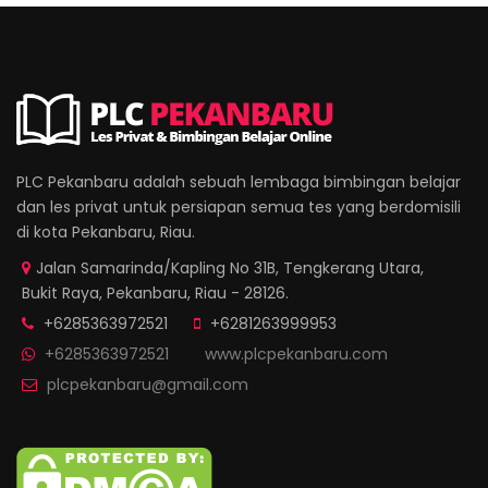
PLC Pekanbaru adalah sebuah lembaga bimbingan belajar
dan les privat untuk persiapan semua tes yang berdomisili
di kota Pekanbaru, Riau.
Jalan Samarinda/Kapling No 31B, Tengkerang Utara,
Bukit Raya, Pekanbaru, Riau - 28126.
+6285363972521
+6281263999953
+6285363972521
www.plcpekanbaru.com
plcpekanbaru@gmail.com