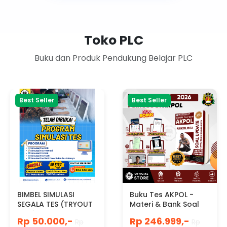
Toko PLC
Buku dan Produk Pendukung Belajar PLC
Best Seller
Best Seller
BIMBEL SIMULASI
Buku Tes AKPOL -
SEGALA TES (TRYOUT
Materi & Bank Soal
CAT)
Psikologi Tes Masuk
Rp 50.000,-
Rp 246.999,-
Rp
Rp
AKPOL 2026/2027