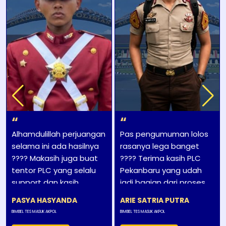
“
“
Alhamdulillah perjuangan
Pas pengumuman lolos
selama ini ada hasilnya
rasanya lega banget
???? Makasih juga buat
???? Terima kasih PLC
tentor PLC yang selalu
Pekanbaru yang udah
support dan kasih
jadi bagian dari proses
motivasi.
perjuangan ini
PASYA HASYANDA
ARIE SATRIA PUTRA
BIMBEL TES MASUK AKPOL
BIMBEL TES MASUK AKPOL