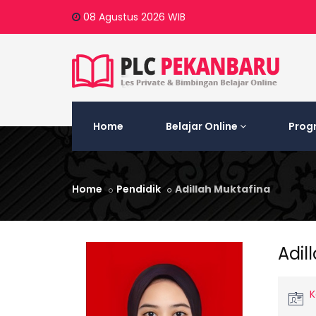
08 Agustus 2026
WIB
Home
Belajar Online
Prog
Home
Pendidik
Adillah Muktafina
Adil
K