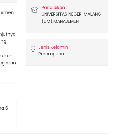
Pandidikan :
ajemen
UNIVERSITAS NEGERI MALANG
(UM),MANAJEMEN
i
njutnya
ang
Jenis Kelamin :
Perempuan
akukan
kegiatan
ma 6