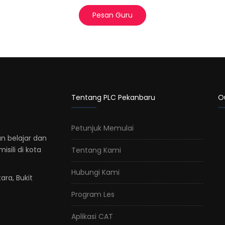
Pesan Guru
Tentang PLC Pekanbaru
O
Petunjuk Memulai
n belajar dan
sili di kota
Tentang Kami
Hubungi Kami
ara, Bukit
Program Les
Aplikasi CAT