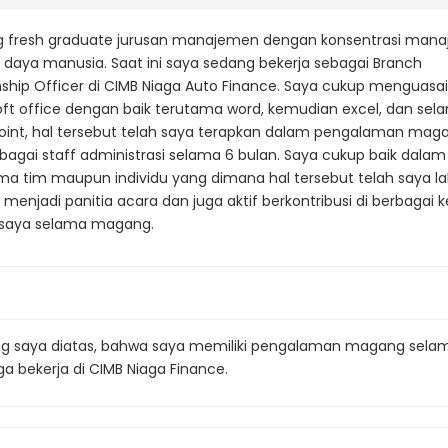
g fresh graduate jurusan manajemen dengan konsentrasi man
daya manusia. Saat ini saya sedang bekerja sebagai Branch
nship Officer di CIMB Niaga Auto Finance. Saya cukup menguasa
ft office dengan baik terutama word, kemudian excel, dan sela
oint, hal tersebut telah saya terapkan dalam pengalaman mag
bagai staff administrasi selama 6 bulan. Saya cukup baik dalam
ma tim maupun individu yang dimana hal tersebut telah saya l
menjadi panitia acara dan juga aktif berkontribusi di berbagai 
 saya selama magang.
ng saya diatas, bahwa saya memiliki pengalaman magang sela
ga bekerja di CIMB Niaga Finance.