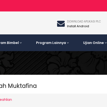
DOWNLOAD APLIKASI PLC
Install Android
ram Bimbel
Program Lainnya
Ujian Online
lah Muktafina
eahlian