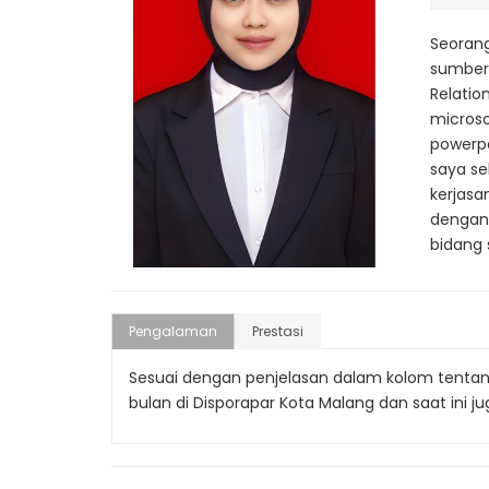
Seoran
sumber 
Relatio
microso
powerp
saya se
kerjasa
dengan 
bidang
Pengalaman
Prestasi
Sesuai dengan penjelasan dalam kolom tenta
bulan di Disporapar Kota Malang dan saat ini ju