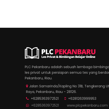
PLC Pekanbaru adalah sebuah lembaga bimbinga
les privat untuk persiapan semua tes yang berdomi
Pekanbaru, Riau.
Jalan Samarinda/Kapling No 31B, Tengkerang Ut
Raya, Pekanbaru, Riau - 28126.
+6285363972521
+6281263999953
+6285363972521
www.plcpekanbaru.com