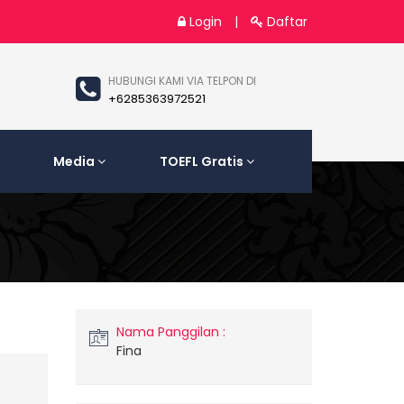
Login
|
Daftar
HUBUNGI KAMI VIA TELPON DI
+6285363972521
Media
TOEFL Gratis
Nama Panggilan :
Fina