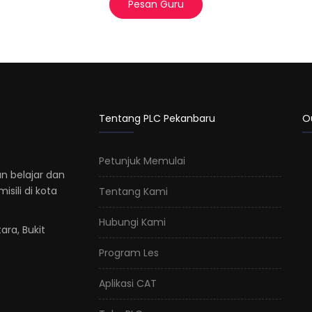
Pesan Guru
Tentang PLC Pekanbaru
O
Petunjuk Memulai
n belajar dan
sili di kota
Tentang Kami
Hubungi Kami
ara, Bukit
Program Les
Aplikasi CAT