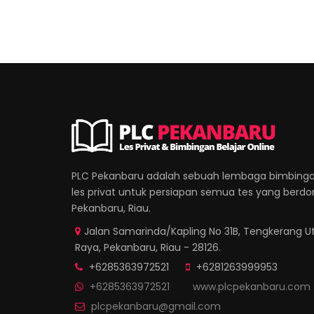
PLC Pekanbaru adalah sebuah lembaga bimbinga
les privat untuk persiapan semua tes yang berdomi
Pekanbaru, Riau.
Jalan Samarinda/Kapling No 31B, Tengkerang Ut
Raya, Pekanbaru, Riau - 28126.
+6285363972521
+6281263999953
+6285363972521
www.plcpekanbaru.com
plcpekanbaru@gmail.com