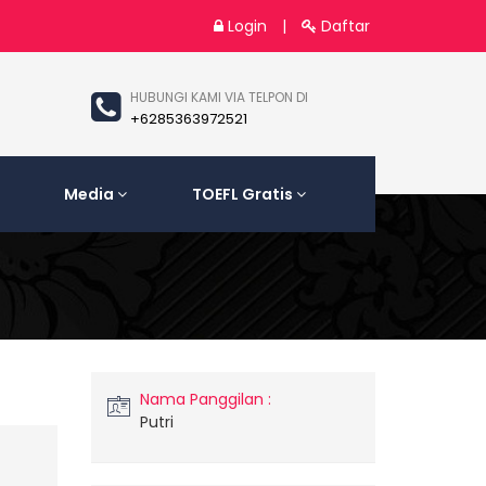
Login
|
Daftar
HUBUNGI KAMI VIA TELPON DI
+6285363972521
Media
TOEFL Gratis
Nama Panggilan :
Putri