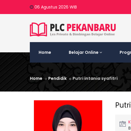
06 Agustus 2026
WIB
Home
Belajar Online
Prog
Home
Pendidik
Putri intania syafitri
Putri
K
B