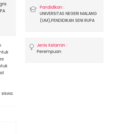
gris
Pandidikan :
IPA
UNIVERSITAS NEGERI MALANG
a
(UM),PENDIDIKAN SENI RUPA
n
Jenis Kelamin :
Perempuan
ntuk
es
ntuk
at
 siswa.