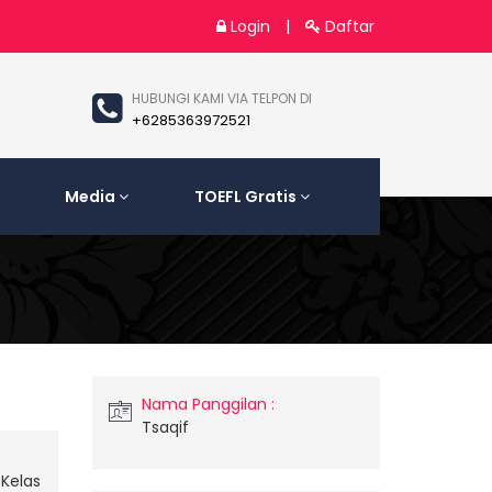
Login
|
Daftar
HUBUNGI KAMI VIA TELPON DI
+6285363972521
Media
TOEFL Gratis
Nama Panggilan :
Tsaqif
 Kelas