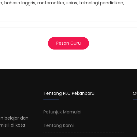
 bahasa Inggris, matematika, sains, teknologi pendidikan,
Pesan Guru
Tentang PLC Pekanbaru
O
Petunjuk Memulai
n belajar dan
sili di kota
Tentang Kami