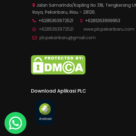
Jalan Samarinda/Kapling No 31B, Tengkerang Ut
Raya, Pekanbaru, Riau - 28126.
+6285363972521
+6281263999953
+6285363972521
www.plcpekanbaru.com
plcpekanbaru@gmail.com
Download Aplikasi PLC
Android