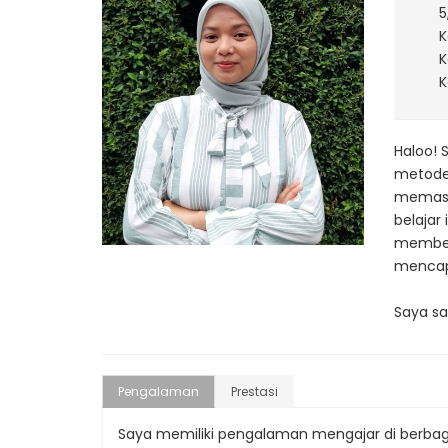
5
K
K
K
Haloo! 
metode
memasti
belajar
memberi
mencap
Saya sa
Pengalaman
Prestasi
Saya memiliki pengalaman mengajar di berbagai s