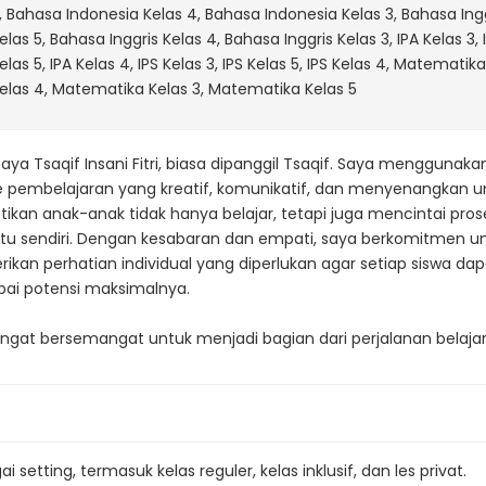
, Bahasa Indonesia Kelas 4, Bahasa Indonesia Kelas 3, Bahasa Ing
elas 5, Bahasa Inggris Kelas 4, Bahasa Inggris Kelas 3, IPA Kelas 3, 
elas 5, IPA Kelas 4, IPS Kelas 3, IPS Kelas 5, IPS Kelas 4, Matematik
elas 4, Matematika Kelas 3, Matematika Kelas 5
Saya Tsaqif Insani Fitri, biasa dipanggil Tsaqif. Saya menggunaka
 pembelajaran yang kreatif, komunikatif, dan menyenangkan u
kan anak-anak tidak hanya belajar, tetapi juga mencintai pros
 itu sendiri. Dengan kesabaran dan empati, saya berkomitmen u
kan perhatian individual yang diperlukan agar setiap siswa dap
ai potensi maksimalnya.
ngat bersemangat untuk menjadi bagian dari perjalanan belajar
etting, termasuk kelas reguler, kelas inklusif, dan les privat.