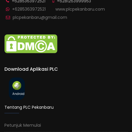
+6285363972521
+6281263999953
+6285363972521
www.plcpekanbaru.com
plcpekanbaru@gmail.com
Download Aplikasi PLC
Android
Tentang PLC Pekanbaru
Petunjuk Memulai