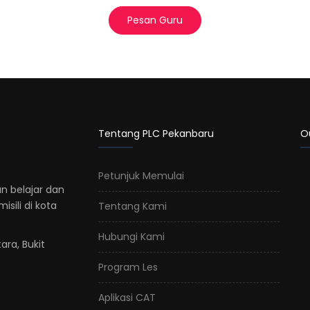
Pesan Guru
Tentang PLC Pekanbaru
O
Petunjuk Memulai
n belajar dan
sili di kota
Tentang Kami
Hubungi Kami
ara, Bukit
Program Les
Aplikasi CAT