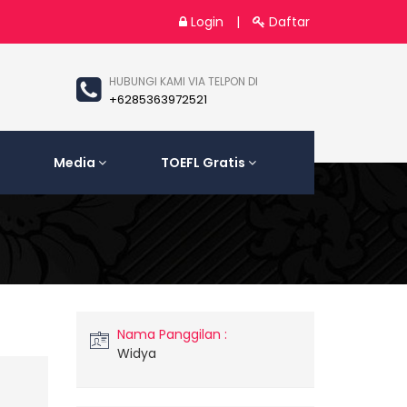
Login
|
Daftar
HUBUNGI KAMI VIA TELPON DI
+6285363972521
Media
TOEFL Gratis
Nama Panggilan :
Widya