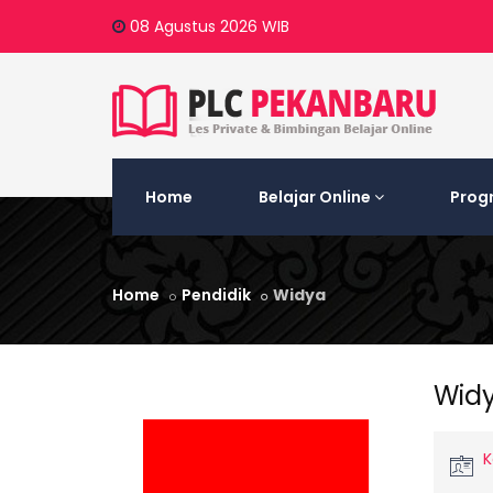
08 Agustus 2026
WIB
Home
Belajar Online
Prog
Home
Pendidik
Widya
Wid
K