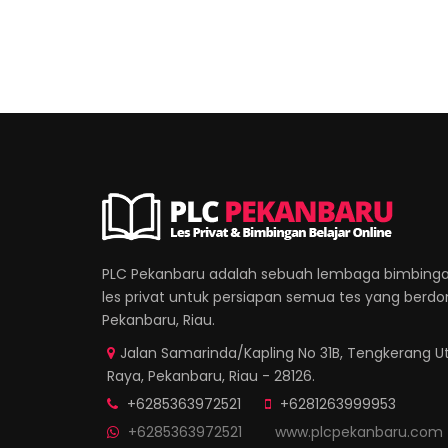
PLC Pekanbaru adalah sebuah lembaga bimbinga
les privat untuk persiapan semua tes yang berdomi
Pekanbaru, Riau.
Jalan Samarinda/Kapling No 31B, Tengkerang Ut
Raya, Pekanbaru, Riau - 28126.
+6285363972521
+6281263999953
+6285363972521
www.plcpekanbaru.com