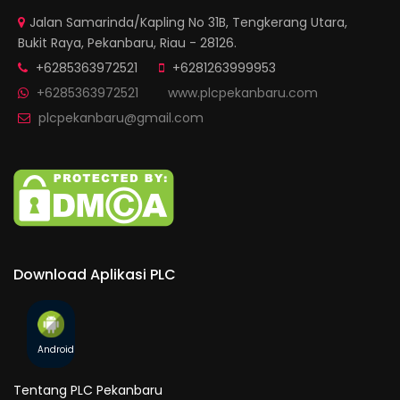
Jalan Samarinda/Kapling No 31B, Tengkerang Utara,
Bukit Raya, Pekanbaru, Riau - 28126.
+6285363972521
+6281263999953
+6285363972521
www.plcpekanbaru.com
plcpekanbaru@gmail.com
Download Aplikasi PLC
Android
Tentang PLC Pekanbaru