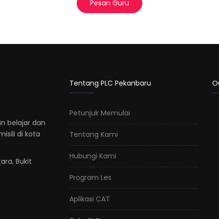
Pesan Guru
Tentang PLC Pekanbaru
O
Petunjuk Memulai
n belajar dan
sili di kota
Tentang Kami
Hubungi Kami
ara, Bukit
Program Les
Aplikasi CAT