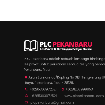
PLC Pekanbaru adalah sebuah lembaga bimbinga
les privat untuk persiapan semua tes yang berdomi
Pekanbaru, Riau.
Jalan Samarinda/Kapling No 31B, Tengkerang Ut
Raya, Pekanbaru, Riau - 28126.
+6285363972521
+6281263999953
+6285363972521
www.plcpekanbaru.com
plcpekanbaru@gmail.com