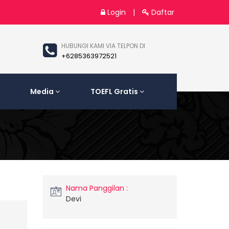
Login
|
Daftar
HUBUNGI KAMI VIA TELPON DI
+6285363972521
Media
TOEFL Gratis
Nama Panggilan :
Devi