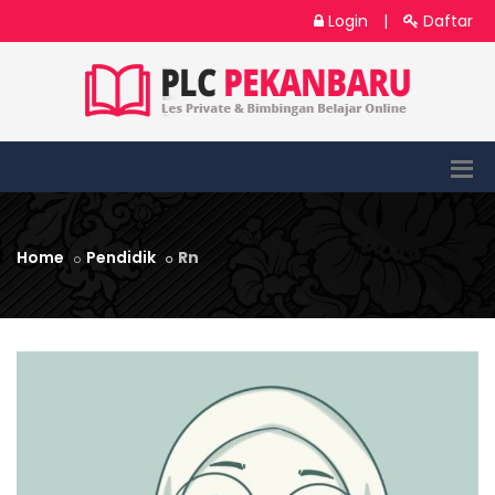
Login
|
Daftar
Home
Pendidik
Rn