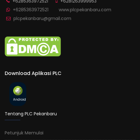
+6285363972521
+6281263999953
+6285363972521
www.plcpekanbaru.com
plcpekanbaru@gmail.com
Download Aplikasi PLC
Android
Tentang PLC Pekanbaru
Petunjuk Memulai