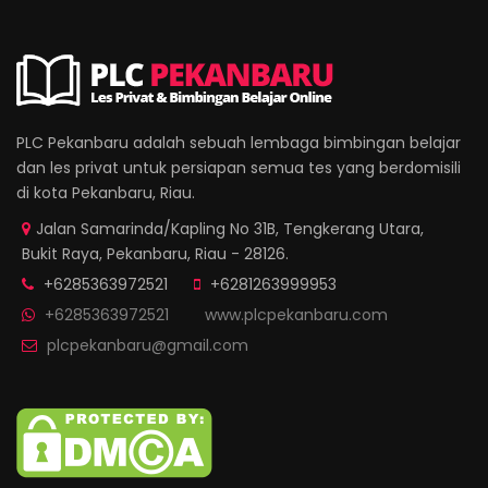
PLC Pekanbaru adalah sebuah lembaga bimbingan belajar
dan les privat untuk persiapan semua tes yang berdomisili
di kota Pekanbaru, Riau.
Jalan Samarinda/Kapling No 31B, Tengkerang Utara,
Bukit Raya, Pekanbaru, Riau - 28126.
+6285363972521
+6281263999953
+6285363972521
www.plcpekanbaru.com
plcpekanbaru@gmail.com