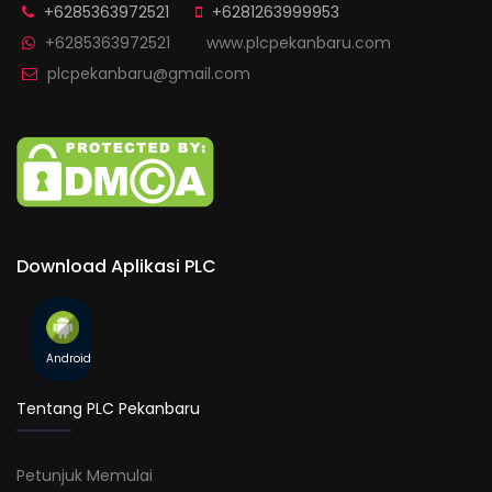
+6285363972521
+6281263999953
+6285363972521
www.plcpekanbaru.com
plcpekanbaru@gmail.com
Download Aplikasi PLC
Android
Tentang PLC Pekanbaru
Petunjuk Memulai