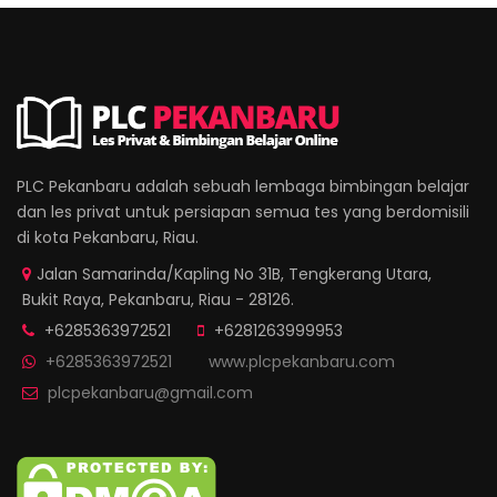
PLC Pekanbaru adalah sebuah lembaga bimbingan belajar
dan les privat untuk persiapan semua tes yang berdomisili
di kota Pekanbaru, Riau.
Jalan Samarinda/Kapling No 31B, Tengkerang Utara,
Bukit Raya, Pekanbaru, Riau - 28126.
+6285363972521
+6281263999953
+6285363972521
www.plcpekanbaru.com
plcpekanbaru@gmail.com