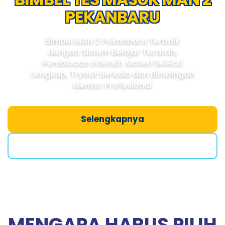
PEKANBARU
Bimbel MAN 2 Pekanbaru Terbaik
dengan Sistem Belajar Terarah,
Pembinaan Intensif, Materi Seleksi
Lengkap, Tryout Berkala dan Bimbingan
Mentor Profesional
Selengkapnya
Saya Mau Bimbel
MENGAPA HARUS PILIH