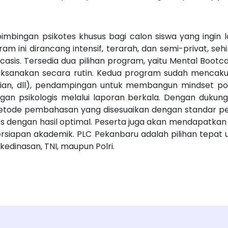
ingan psikotes khusus bagi calon siswa yang ingin lol
ram ini dirancang intensif, terarah, dan semi-privat, 
casis. Tersedia dua pilihan program, yaitu Mental Bootc
dilaksanakan secara rutin. Kedua program sudah menca
dian, dll), pendampingan untuk membangun mindset pos
angan psikologis melalui laporan berkala. Dengan duku
metode pembahasan yang disesuaikan dengan standar pe
tes dengan hasil optimal. Peserta juga akan mendapatkan
ersiapan akademik. PLC Pekanbaru adalah pilihan tepat 
kedinasan, TNI, maupun Polri.