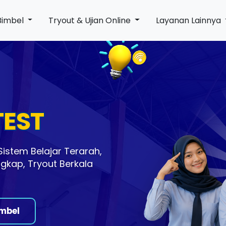
Bimbel
Tryout & Ujian Online
Layanan Lainnya
TEST
istem Belajar Terarah,
ngkap, Tryout Berkala
mbel