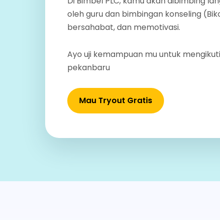
Di Bimbel PLC, kamu akan dibimbing la
oleh guru dan bimbingan konseling (Bi
bersahabat, dan memotivasi.
Ayo uji kemampuan mu untuk mengikut
pekanbaru
Mau Tryout Gratis