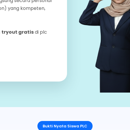
ngsung secara personal
kon) yang kompeten,
i
tryout gratis
di plc
Bukti Nyata Siswa PLC