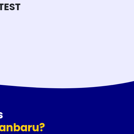
TEST
s
kanbaru?