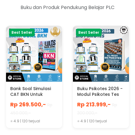
Buku dan Produk Pendukung Belajar PLC
Best Seller
Best Seller
Bank Soal Simulasi
Buku Psikotes 2026 -
CAT BKN Untuk
Modul Psikotes Tes
Kedinasan, CPNS,
BUMN Kedinasan dan
Rp 269.500,-
Rp 213.999,-
Rp
Rp
PPPK 2026/2027
POLRI, Masuk Kuliah
dan Pascasarjana
450.000,-
300.000,-
⭐ 4.9 | 120 terjual
⭐ 4.9 | 120 terjual