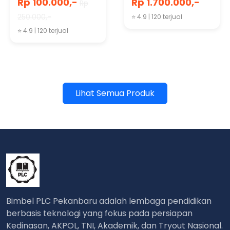
Rp 100.000,-
Rp 1.700.000,-
Rp
PROGRAM)
250.000,-
⭐ 4.9 | 120 terjual
⭐ 4.9 | 120 terjual
Lihat Semua Produk
Bimbel PLC Pekanbaru adalah lembaga pendidikan
berbasis teknologi yang fokus pada persiapan
Kedinasan, AKPOL, TNI, Akademik, dan Tryout Nasional.