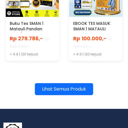
Buku Tes SMAN 1
EBOOK TES MASUK
Matauli Pandan
SMAN 1 MATAULI
2026/2027
PANDAN 2027
Rp 279.786,-
Rp 100.000,-
Rp
Rp
500.000,-
250.000,-
⭐ 4.9 | 120 terjual
⭐ 4.9 | 120 terjual
Lihat Semua Produk