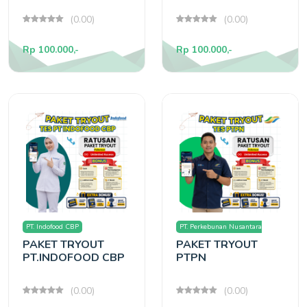
(0.00)
(0.00)
Rp 100.000,-
Rp 100.000,-
PT. Indofood CBP
PT. Perkebunan Nusantara
PAKET TRYOUT
PAKET TRYOUT
(PTPN)
PT.INDOFOOD CBP
PTPN
(0.00)
(0.00)