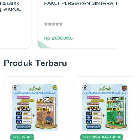
PAKET PERSIAPAN BINTARA TNI
LES 
Rp 2.000.000,-
Rp 900
Produk Terbaru
SMA FAVORIT
SMAN SIWALIMA AMBON