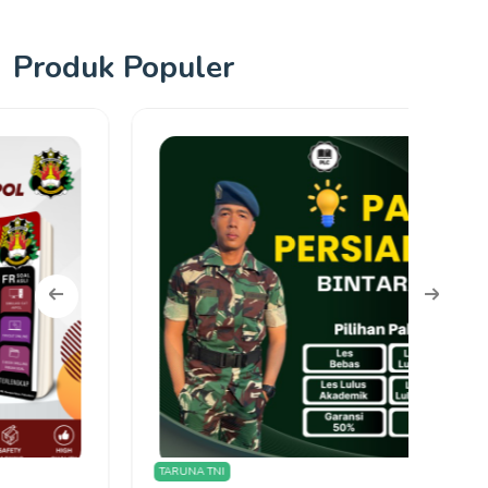
Produk Populer
TARUNA TNI
Olimpi