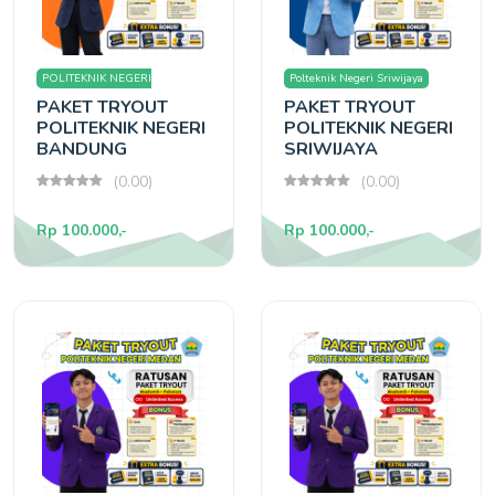
POLITEKNIK NEGERI
Polteknik Negeri Sriwijaya
PAKET TRYOUT
PAKET TRYOUT
BANDUNG
POLITEKNIK NEGERI
POLITEKNIK NEGERI
BANDUNG
SRIWIJAYA
(0.00)
(0.00)
Rp 100.000,-
Rp 100.000,-