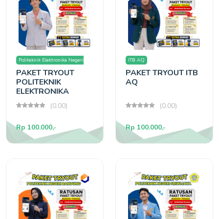
Politeknik Elektronika Negeri
ITB AQ
PAKET TRYOUT
PAKET TRYOUT ITB
Surabaya
POLITEKNIK
AQ
ELEKTRONIKA
SURABAYA
(0.00)
(0.00)
Rp 100.000,-
Rp 100.000,-