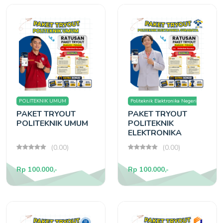
POLITEKNIK UMUM
Politeknik Elektronika Negeri
PAKET TRYOUT
PAKET TRYOUT
Surabaya
POLITEKNIK UMUM
POLITEKNIK
ELEKTRONIKA
SURABAYA
(0.00)
(0.00)
Rp 100.000,-
Rp 100.000,-