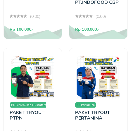
PT.INDOFOOD CBP
(0.00)
(0.00)
Rp 100.000,-
Rp 100.000,-
PT. Perkebunan Nusantara
PT. Pertamina
PAKET TRYOUT
PAKET TRYOUT
(PTPN)
PTPN
PERTAMINA