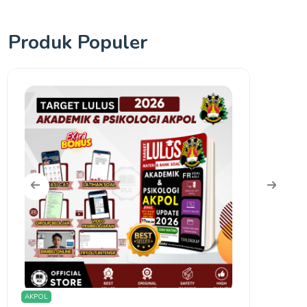
Produk Populer
TARUNA TNI
Olimpi