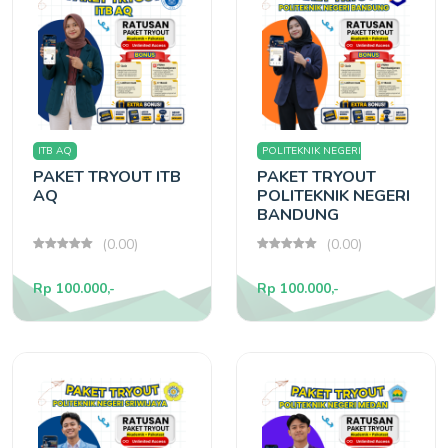
ITB AQ
POLITEKNIK NEGERI
PAKET TRYOUT ITB
PAKET TRYOUT
BANDUNG
AQ
POLITEKNIK NEGERI
BANDUNG
(0.00)
(0.00)
Rp 100.000,-
Rp 100.000,-