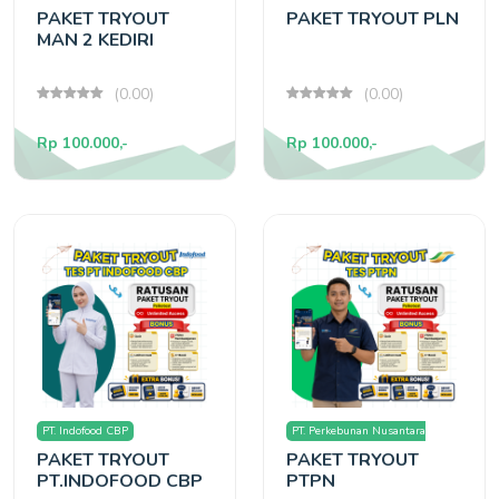
PAKET TRYOUT
PAKET TRYOUT PLN
MAN 2 KEDIRI
(0.00)
(0.00)
Rp 100.000,-
Rp 100.000,-
PT. Indofood CBP
PT. Perkebunan Nusantara
PAKET TRYOUT
PAKET TRYOUT
(PTPN)
PT.INDOFOOD CBP
PTPN