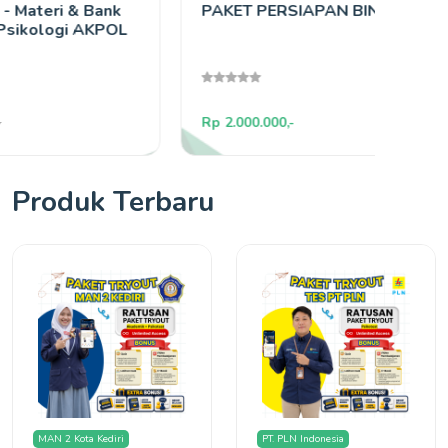
PAKET PERSIAPAN BINTARA TNI
LES 
Rp 2.000.000,-
Rp 900
Produk Terbaru
MAN 2 Kota Kediri
PT. PLN Indonesia