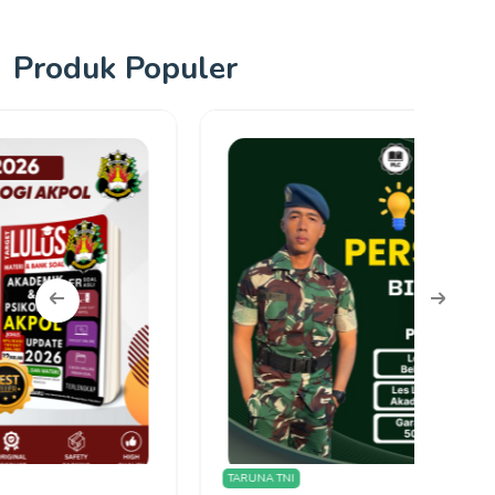
Produk Populer
TARUNA TNI
Olimpi