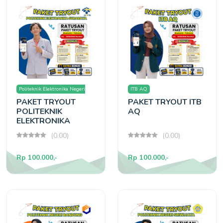
Politeknik Elektronika Negeri
ITB AQ
PAKET TRYOUT
PAKET TRYOUT ITB
Surabaya
POLITEKNIK
AQ
ELEKTRONIKA
SURABAYA
(0.00)
(0.00)
Rp 100.000,-
Rp 100.000,-