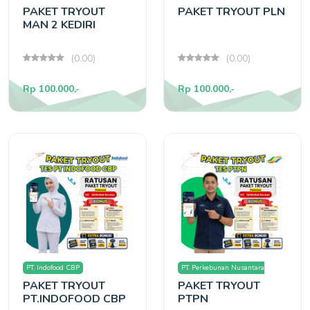
PAKET TRYOUT
PAKET TRYOUT PLN
MAN 2 KEDIRI
(0.00)
(0.00)
Rp 100.000,-
Rp 100.000,-
PT. Indofood CBP
PT. Perkebunan Nusantara
PAKET TRYOUT
PAKET TRYOUT
(PTPN)
PT.INDOFOOD CBP
PTPN