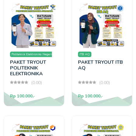
Politeknik Elektronika Negeri
ITB AQ
PAKET TRYOUT
PAKET TRYOUT ITB
Surabaya
POLITEKNIK
AQ
ELEKTRONIKA
SURABAYA
(0.00)
(0.00)
Rp 100.000,-
Rp 100.000,-