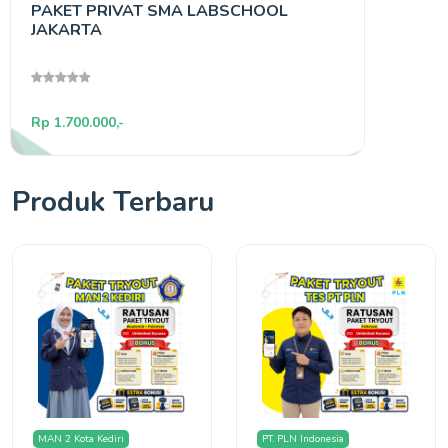
PAKET PRIVAT SMA LABSCHOOL
Buku 
JAKARTA
Leng
Rp 1.700.000,-
Rp 315
Produk Terbaru
MAN 2 Kota Kediri
PT. PLN Indonesia