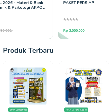
PAKET PERSIAPAN BINTARA TNI
LES 
Rp 2.000.000,-
Rp 900
Produk Terbaru
SMP Labschool
MAN 2 Kota Kediri