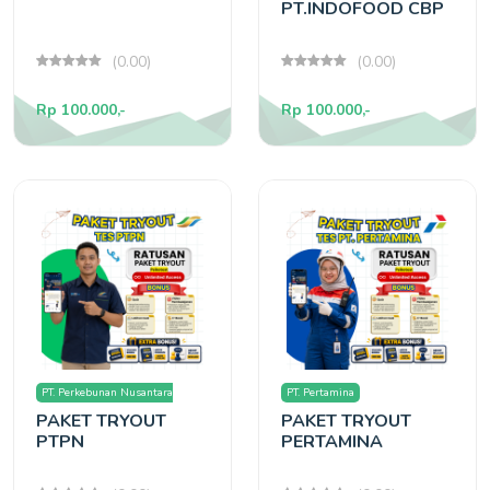
PT.INDOFOOD CBP
(0.00)
(0.00)
Rp 100.000,-
Rp 100.000,-
PT. Perkebunan Nusantara
PT. Pertamina
PAKET TRYOUT
PAKET TRYOUT
(PTPN)
PTPN
PERTAMINA