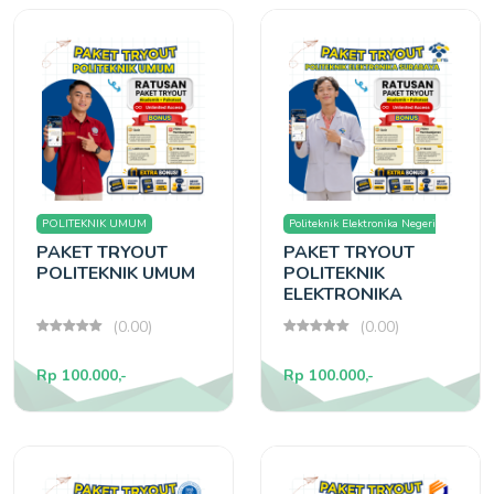
POLITEKNIK UMUM
Politeknik Elektronika Negeri
PAKET TRYOUT
PAKET TRYOUT
Surabaya
POLITEKNIK UMUM
POLITEKNIK
ELEKTRONIKA
SURABAYA
(0.00)
(0.00)
Rp 100.000,-
Rp 100.000,-