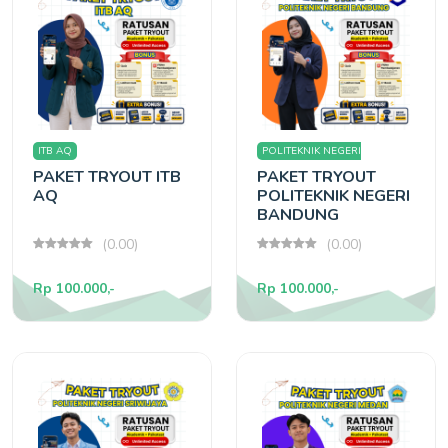
ITB AQ
POLITEKNIK NEGERI
PAKET TRYOUT ITB
PAKET TRYOUT
BANDUNG
AQ
POLITEKNIK NEGERI
BANDUNG
(0.00)
(0.00)
Rp 100.000,-
Rp 100.000,-