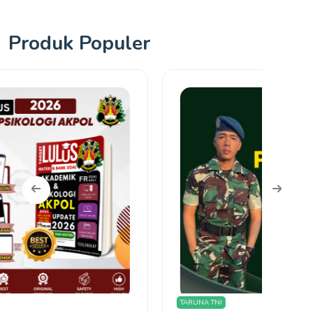
Produk Populer
TARUNA TNI
Olimpi