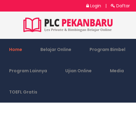
Login
|
Daftar
Home
Belajar Online
Program Bimbel
Program Lainnya
Ujian Online
Media
TOEFL Gratis