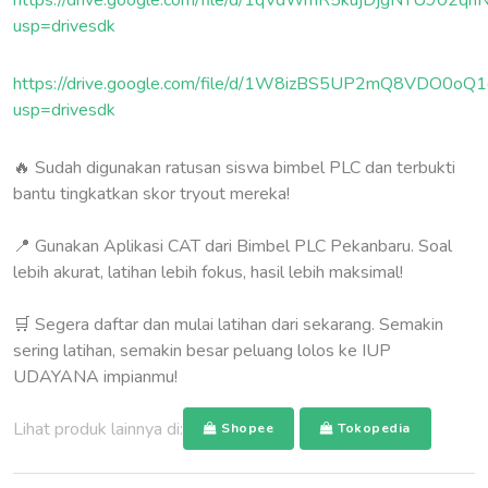
https://drive.google.com/file/d/1qVdWmR5kujDjgNTU902qh
usp=drivesdk
https://drive.google.com/file/d/1W8izBS5UP2mQ8VDO0oQ
usp=drivesdk
🔥 Sudah digunakan ratusan siswa bimbel PLC dan terbukti
bantu tingkatkan skor tryout mereka!
📍 Gunakan Aplikasi CAT dari Bimbel PLC Pekanbaru. Soal
lebih akurat, latihan lebih fokus, hasil lebih maksimal!
🛒 Segera daftar dan mulai latihan dari sekarang. Semakin
sering latihan, semakin besar peluang lolos ke IUP
UDAYANA impianmu!
Lihat produk lainnya di:
Shopee
Tokopedia