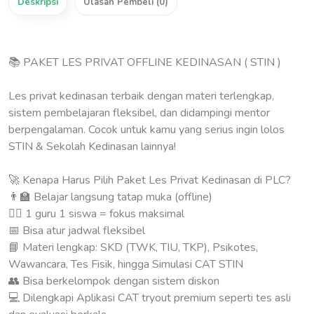
Deskripsi
Ulasan Pembeli (0)
📚 PAKET LES PRIVAT OFFLINE KEDINASAN ( STIN )
Les privat kedinasan terbaik dengan materi terlengkap,
sistem pembelajaran fleksibel, dan didampingi mentor
berpengalaman. Cocok untuk kamu yang serius ingin lolos
STIN & Sekolah Kedinasan lainnya!
🚀 Kenapa Harus Pilih Paket Les Privat Kedinasan di PLC?
👨‍🏫 Belajar langsung tatap muka (offline)
🧍‍♂️ 1 guru 1 siswa = fokus maksimal
📅 Bisa atur jadwal fleksibel
📘 Materi lengkap: SKD (TWK, TIU, TKP), Psikotes,
Wawancara, Tes Fisik, hingga Simulasi CAT STIN
👥 Bisa berkelompok dengan sistem diskon
💻 Dilengkapi Aplikasi CAT tryout premium seperti tes asli