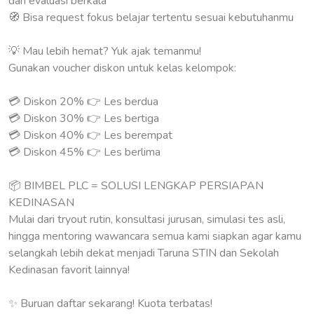
dan evaluasi berkala
🧭 Bisa request fokus belajar tertentu sesuai kebutuhanmu
💡 Mau lebih hemat? Yuk ajak temanmu!
Gunakan voucher diskon untuk kelas kelompok:
💳 Diskon 20% 👉 Les berdua
💳 Diskon 30% 👉 Les bertiga
💳 Diskon 40% 👉 Les berempat
💳 Diskon 45% 👉 Les berlima
📦 BIMBEL PLC = SOLUSI LENGKAP PERSIAPAN
KEDINASAN
Mulai dari tryout rutin, konsultasi jurusan, simulasi tes asli,
hingga mentoring wawancara semua kami siapkan agar kamu
selangkah lebih dekat menjadi Taruna STIN dan Sekolah
Kedinasan favorit lainnya!
✨ Buruan daftar sekarang! Kuota terbatas!