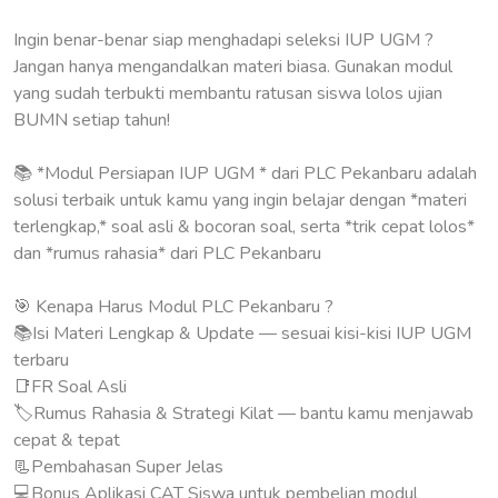
Ingin benar-benar siap menghadapi seleksi IUP UGM ?
Jangan hanya mengandalkan materi biasa. Gunakan modul
yang sudah terbukti membantu ratusan siswa lolos ujian
BUMN setiap tahun!
📚 *Modul Persiapan IUP UGM * dari PLC Pekanbaru adalah
solusi terbaik untuk kamu yang ingin belajar dengan *materi
terlengkap,* soal asli & bocoran soal, serta *trik cepat lolos*
dan *rumus rahasia* dari PLC Pekanbaru
🎯 Kenapa Harus Modul PLC Pekanbaru ?
📚Isi Materi Lengkap & Update — sesuai kisi-kisi IUP UGM
terbaru
📑FR Soal Asli
🏷Rumus Rahasia & Strategi Kilat — bantu kamu menjawab
cepat & tepat
📃Pembahasan Super Jelas
💻Bonus Aplikasi CAT Siswa untuk pembelian modul