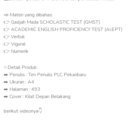
📣 Materi yang dibahas:
👉 Gadjah Mada SCHOLASTIC TEST (GMST)
👉 ACADEMIC ENGLISH PROFICIENCY TEST (AcEPT)
👉 Verbal
👉 Vigural
👉 Numerik
✨Detail Produk:
➡️ Penulis : Tim Penulis PLC Pekanbaru
➡️ Ukuran : A4
➡️ Halaman : 493
➡️ Cover : Kilat Depan Belakang
berikut videonya👇