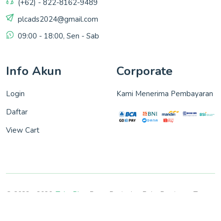
(+62) - 822-8162-9489
plcads2024@gmail.com
09:00 - 18:00, Sen - Sab
Info Akun
Corporate
Login
Kami Menerima Pembayaran
Daftar
View Cart
© 2022 - 2026,
Toko Plc
- Pusat Penjualan Buku Persiapan Tes.
All rights reserved